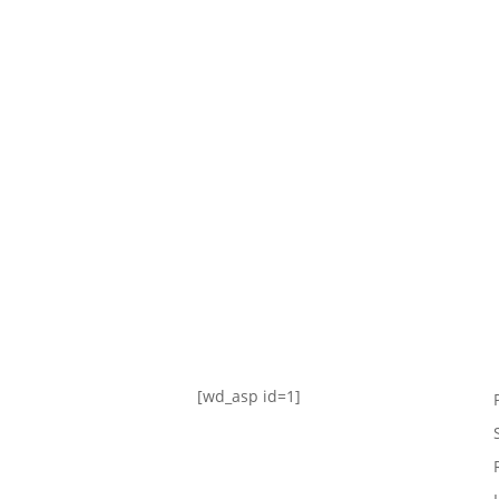
TABLA DE POSICIONES
FIXTURE
#AguanteFemenino
[wd_asp id=1]