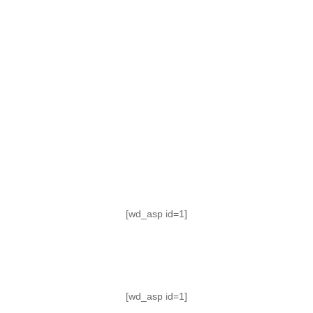
TABLA DE POSICIONES
FIXTURE
#AguanteFemenino
[wd_asp id=1]
[wd_asp id=1]