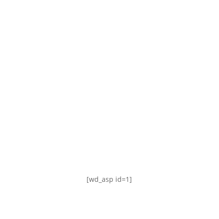
TABLA DE POSICIONES
FIXTURE
#AguanteFemenino
[wd_asp id=1]