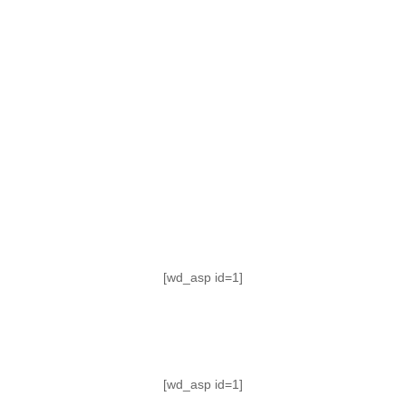
TABLA DE POSICIONES
FIXTURE
#AguanteFemenino
[wd_asp id=1]
[wd_asp id=1]