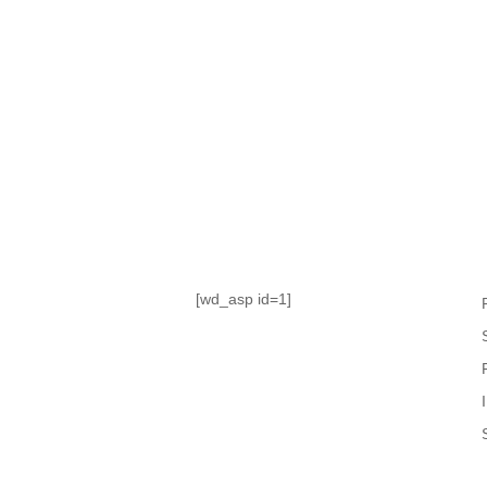
TABLA DE POSICIONES
FIXTURE
#AguanteFemenino
[wd_asp id=1]