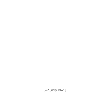
TABLA DE POSICIONES
FIXTURE
#AguanteFemenino
[wd_asp id=1]