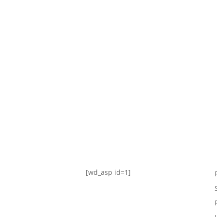
TABLA DE POSICIONES
FIXTURE
#AguanteFemenino
[wd_asp id=1]