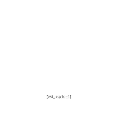
TABLA DE POSICIONES
FIXTURE
#AguanteFemenino
[wd_asp id=1]