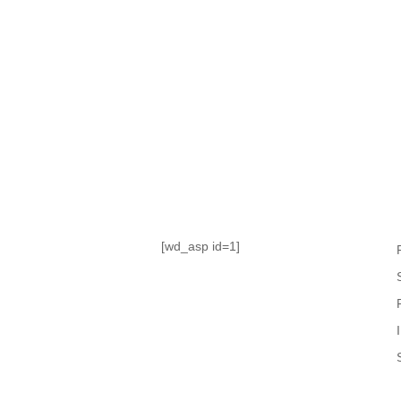
TABLA DE POSICIONES
FIXTURE
#AguanteFemenino
[wd_asp id=1]