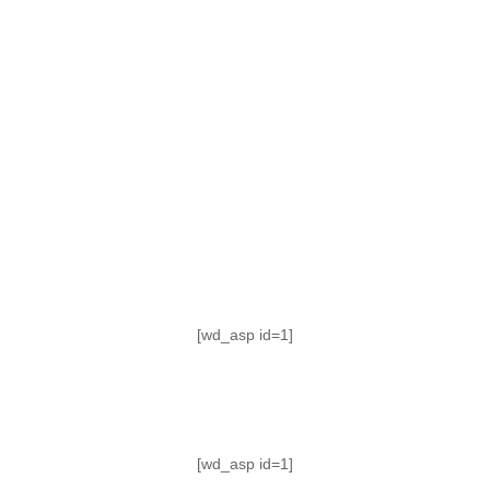
TABLA DE POSICIONES
FIXTURE
#AguanteFemenino
[wd_asp id=1]
[wd_asp id=1]