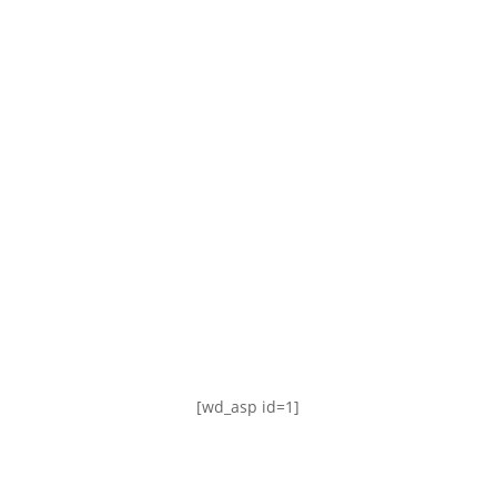
TABLA DE POSICIONES
FIXTURE
#AguanteFemenino
[wd_asp id=1]