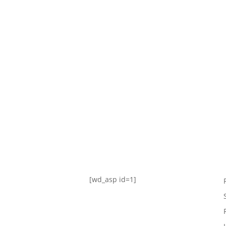
TABLA DE POSICIONES
FIXTURE
#AguanteFemenino
[wd_asp id=1]