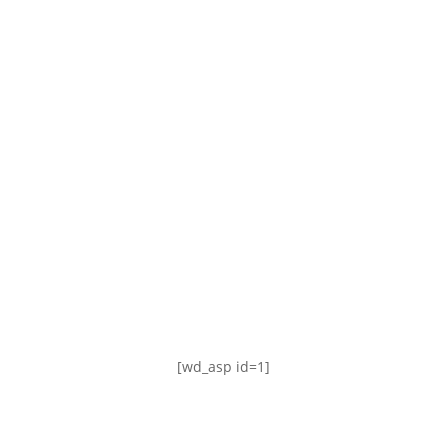
TABLA DE POSICIONES
FIXTURE
#AguanteFemenino
[wd_asp id=1]