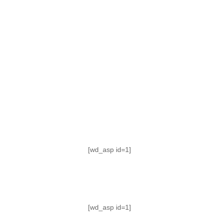
TABLA DE POSICIONES
FIXTURE
#AguanteFemenino
[wd_asp id=1]
[wd_asp id=1]