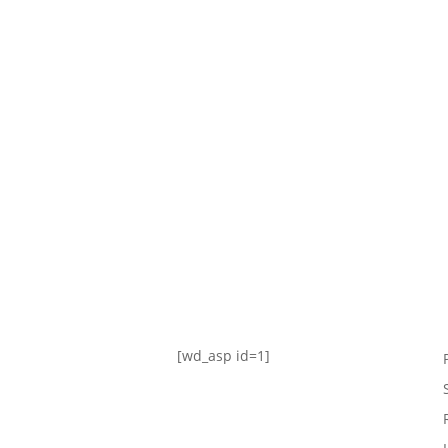
TABLA DE POSICIONES
FIXTURE
#AguanteFemenino
[wd_asp id=1]