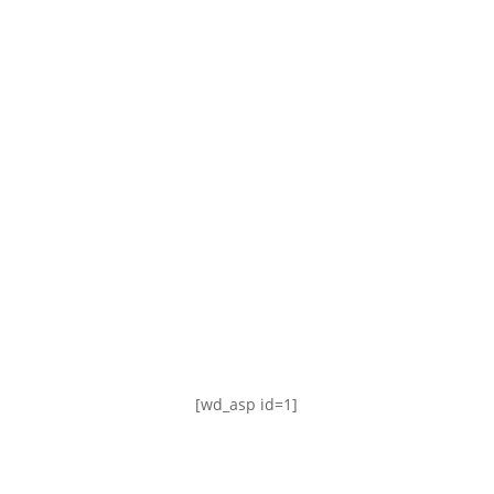
TABLA DE POSICIONES
FIXTURE
#AguanteFemenino
[wd_asp id=1]