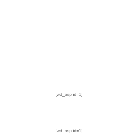
TABLA DE POSICIONES
FIXTURE
#AguanteFemenino
[wd_asp id=1]
[wd_asp id=1]