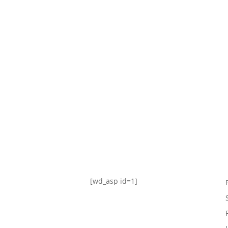
TABLA DE POSICIONES
FIXTURE
#AguanteFemenino
[wd_asp id=1]