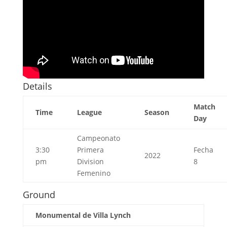
Details
Match
Time
League
Season
Day
Campeonato
3:30
Primera
Fecha
2022
pm
Division
8
Femenino
Ground
Monumental de Villa Lynch