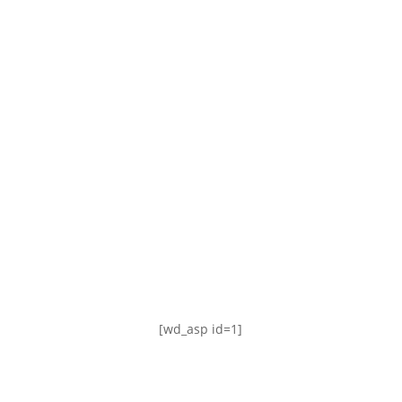
TABLA DE POSICIONES
FIXTURE
#AguanteFemenino
[wd_asp id=1]