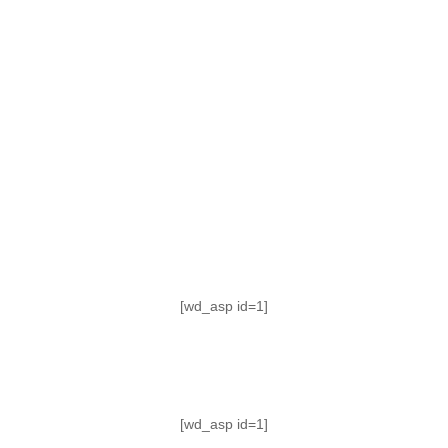
TABLA DE POSICIONES
FIXTURE
#AguanteFemenino
[wd_asp id=1]
[wd_asp id=1]