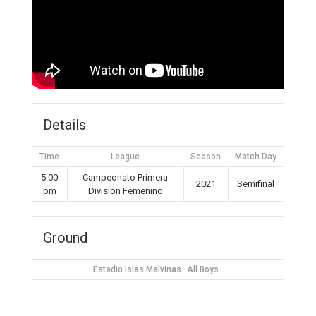
Details
Time
League
Season
Match Day
5:00
Campeonato Primera
2021
Semifinal
pm
Division Femenino
Ground
Estadio Islas Malvinas -All Boys-