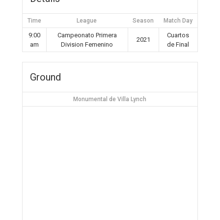
Time
League
Season
Match Day
9:00
Campeonato Primera
Cuartos
2021
am
Division Femenino
de Final
Ground
Monumental de Villa Lynch