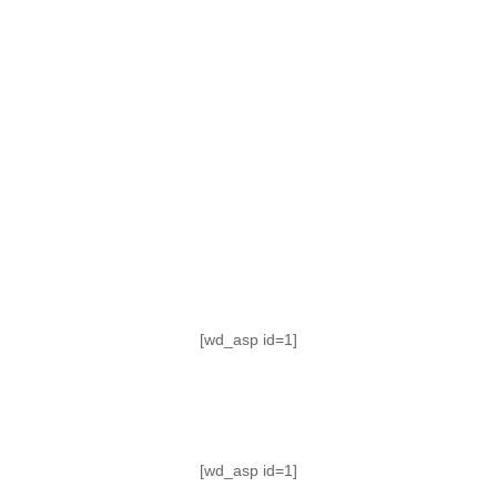
TABLA DE POSICIONES
FIXTURE
#AguanteFemenino
[wd_asp id=1]
[wd_asp id=1]