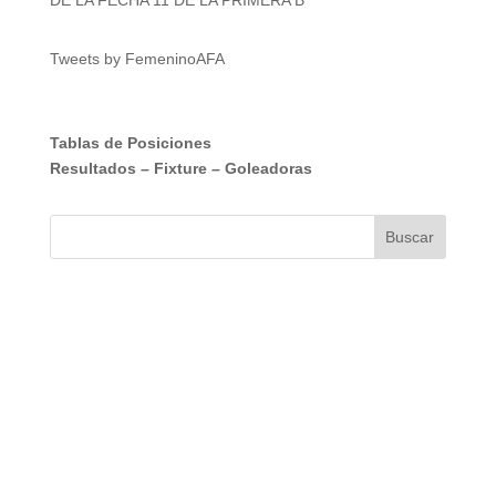
DE LA FECHA 11 DE LA PRIMERA B
Tweets by FemeninoAFA
Tablas de Posiciones
Resultados
–
Fixture
–
Goleadoras