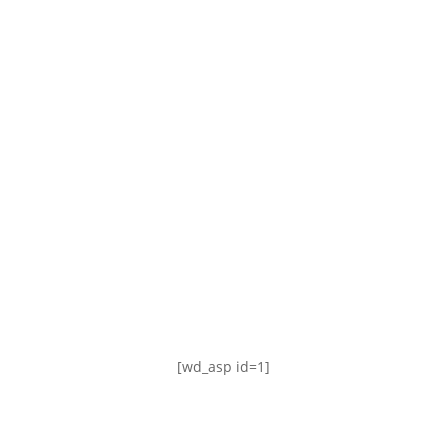
TABLA DE POSICIONES
FIXTURE
#AguanteFemenino
[wd_asp id=1]