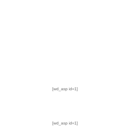
TABLA DE POSICIONES
FIXTURE
#AguanteFemenino
[wd_asp id=1]
[wd_asp id=1]