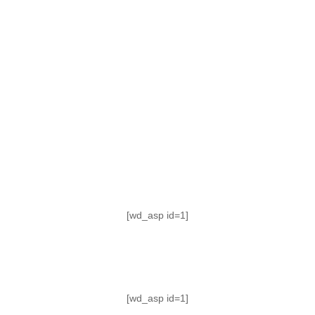
TABLA DE POSICIONES
FIXTURE
#AguanteFemenino
[wd_asp id=1]
[wd_asp id=1]