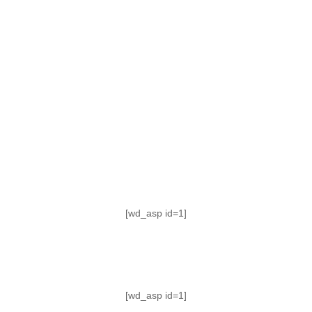
TABLA DE POSICIONES
FIXTURE
#AguanteFemenino
[wd_asp id=1]
[wd_asp id=1]