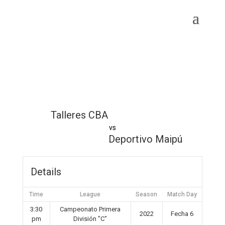
Talleres CBA
vs
Deportivo Maipú
Details
Time
League
Season
Match Day
3:30
Campeonato Primera
2022
Fecha 6
pm
División "C"