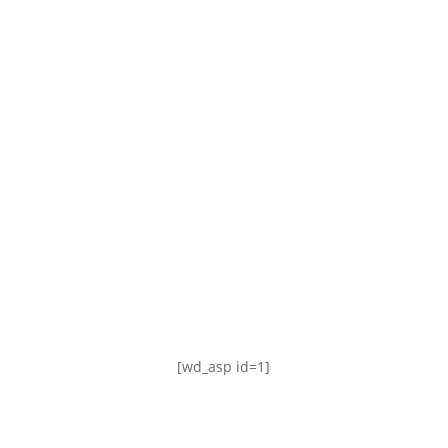
TABLA DE POSICIONES
FIXTURE
#AguanteFemenino
[wd_asp id=1]