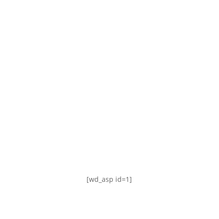
TABLA DE POSICIONES
FIXTURE
#AguanteFemenino
[wd_asp id=1]