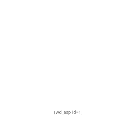
TABLA DE POSICIONES
FIXTURE
#AguanteFemenino
[wd_asp id=1]