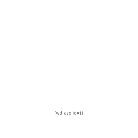
TABLA DE POSICIONES
FIXTURE
#AguanteFemenino
[wd_asp id=1]