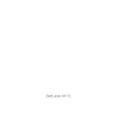
TABLA DE POSICIONES
FIXTURE
#AguanteFemenino
[wd_asp id=1]