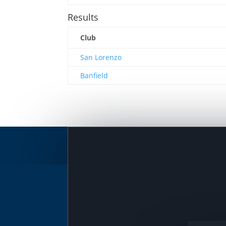
Results
Club
San Lorenzo
Banfield