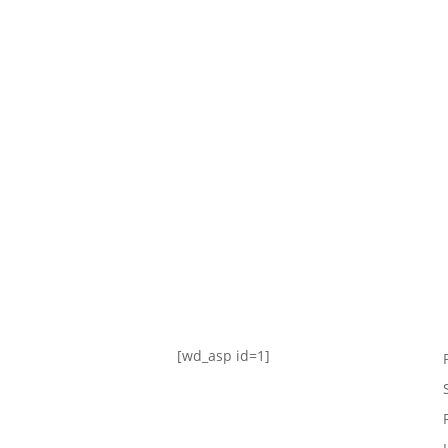
TABLA DE POSICIONES
FIXTURE
#AguanteFemenino
[wd_asp id=1]