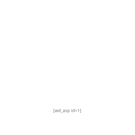
TABLA DE POSICIONES
FIXTURE
#AguanteFemenino
[wd_asp id=1]