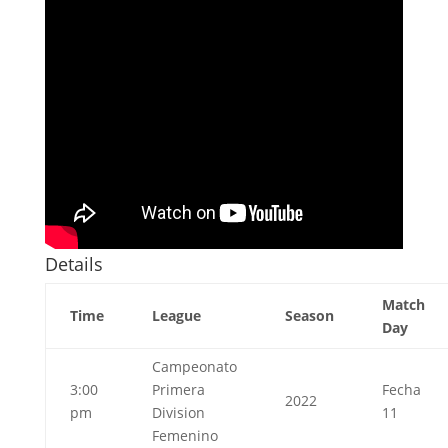
Details
Match
Time
League
Season
Day
Campeonato
3:00
Primera
Fecha
2022
pm
Division
11
Femenino