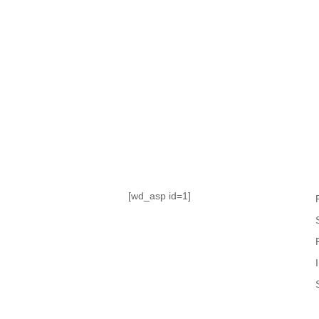
TABLA DE POSICIONES
FIXTURE
#AguanteFemenino
[wd_asp id=1]