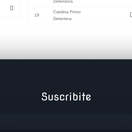
Defensora
Catalina Primo
19
Delantera
Suscribite