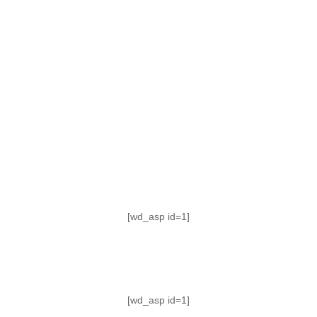
TABLA DE POSICIONES
FIXTURE
#AguanteFemenino
[wd_asp id=1]
[wd_asp id=1]