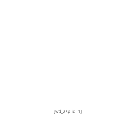
TABLA DE POSICIONES
FIXTURE
#AguanteFemenino
[wd_asp id=1]