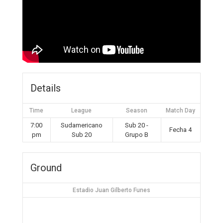
Details
Time
League
Season
Match Day
7:00
Sudamericano
Sub 20 -
Fecha 4
pm
Sub 20
Grupo B
Ground
Estadio Juan Gilberto Funes