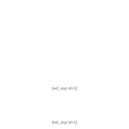
TABLA DE POSICIONES
FIXTURE
#AguanteFemenino
[wd_asp id=1]
[wd_asp id=1]