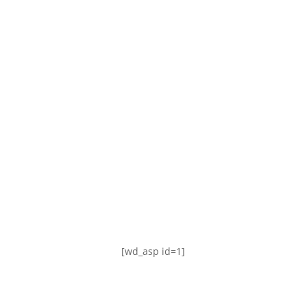
TABLA DE POSICIONES
FIXTURE
#AguanteFemenino
[wd_asp id=1]