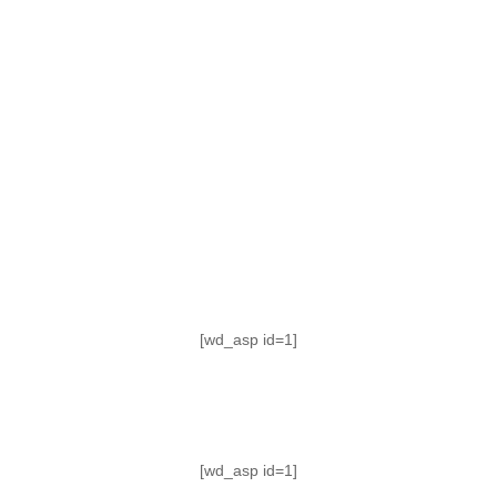
TABLA DE POSICIONES
FIXTURE
#AguanteFemenino
[wd_asp id=1]
[wd_asp id=1]