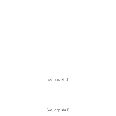
TABLA DE POSICIONES
FIXTURE
#AguanteFemenino
[wd_asp id=1]
[wd_asp id=1]