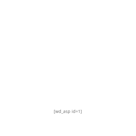
TABLA DE POSICIONES
FIXTURE
#AguanteFemenino
[wd_asp id=1]