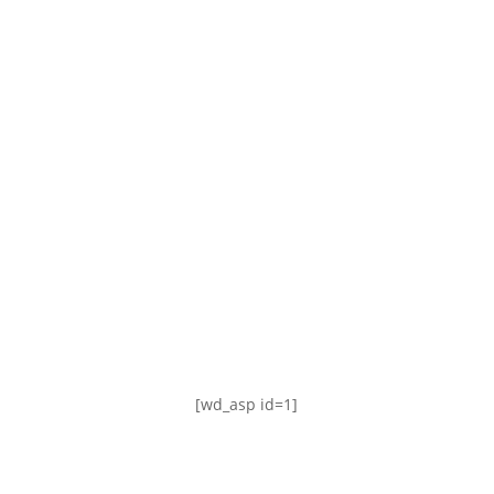
TABLA DE POSICIONES
FIXTURE
#AguanteFemenino
[wd_asp id=1]