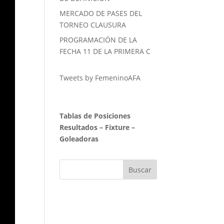
MERCADO DE PASES DEL
TORNEO CLAUSURA
PROGRAMACIÓN DE LA
FECHA 11 DE LA PRIMERA C
Tweets by FemeninoAFA
Tablas de Posiciones
Resultados
–
Fixture
–
Goleadoras