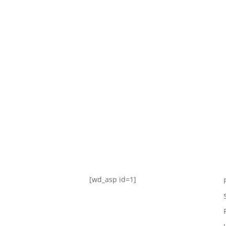
TABLA DE POSICIONES
FIXTURE
#AguanteFemenino
[wd_asp id=1]