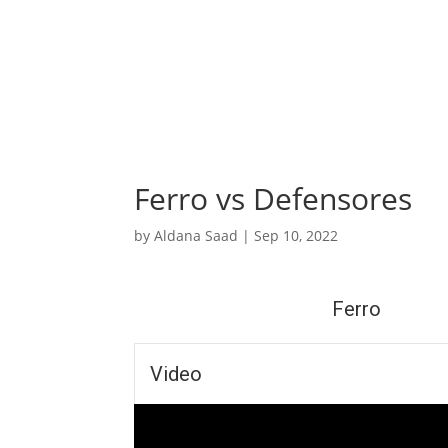
Ferro vs Defensores
by
Aldana Saad
|
Sep 10, 2022
Ferro
Video