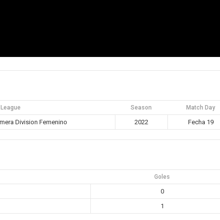
League
Season
Match Day
mera Division Femenino
2022
Fecha 19
Goles
0
1