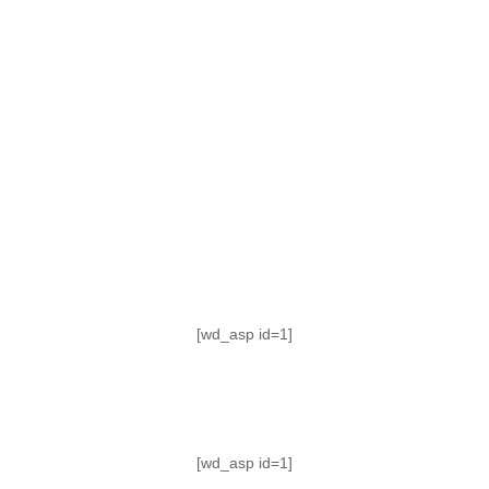
TABLA DE POSICIONES
FIXTURE
#AguanteFemenino
[wd_asp id=1]
[wd_asp id=1]