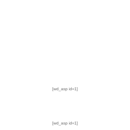
TABLA DE POSICIONES
FIXTURE
#AguanteFemenino
[wd_asp id=1]
[wd_asp id=1]