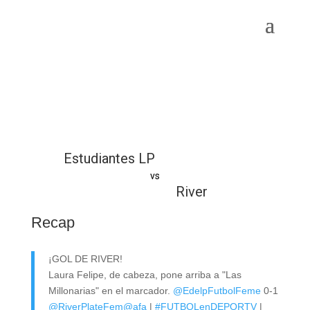
Estudiantes LP
vs
River
Recap
¡GOL DE RIVER!
Laura Felipe, de cabeza, pone arriba a "Las
Millonarias" en el marcador.
@EdelpFutbolFeme
0-1
@RiverPlateFem
@afa
|
#FUTBOLenDEPORTV
|