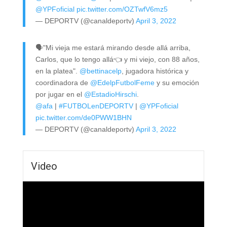
@YPFoficial
pic.twitter.com/OZTwfV6mz5
— DEPORTV (@canaldeportv)
April 3, 2022
🗣️"Mi vieja me estará mirando desde allá arriba,
Carlos, que lo tengo allá👈 y mi viejo, con 88 años,
en la platea".
@bettinacelp
, jugadora histórica y
coordinadora de
@EdelpFutbolFeme
y su emoción
por jugar en el
@EstadioHirschi
.
@afa
|
#FUTBOLenDEPORTV
|
@YPFoficial
pic.twitter.com/de0PWW1BHN
— DEPORTV (@canaldeportv)
April 3, 2022
Video