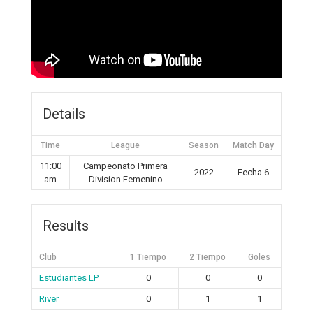
Details
Time
League
Season
Match Day
11:00
Campeonato Primera
2022
Fecha 6
am
Division Femenino
Results
Club
1 Tiempo
2 Tiempo
Goles
Estudiantes LP
0
0
0
River
0
1
1