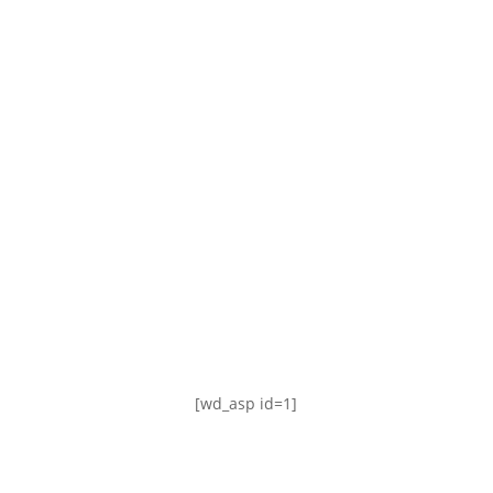
TABLA DE POSICIONES
FIXTURE
#AguanteFemenino
[wd_asp id=1]