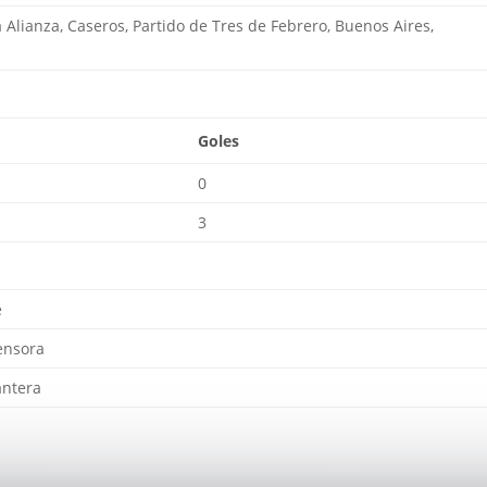
lla Alianza, Caseros, Partido de Tres de Febrero, Buenos Aires,
Goles
0
3
e
ensora
antera