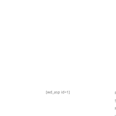
TABLA DE POSICIONES
FIXTURE
#AguanteFemenino
[wd_asp id=1]