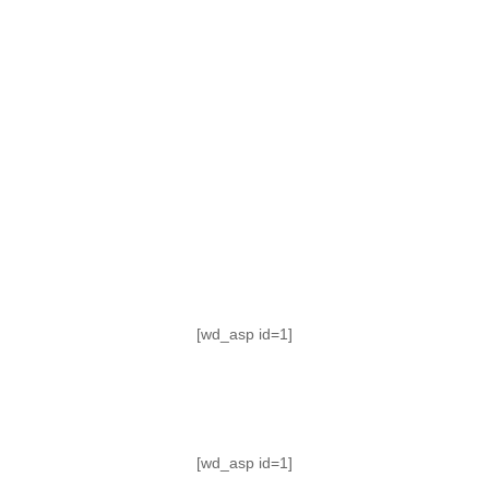
TABLA DE POSICIONES
FIXTURE
#AguanteFemenino
[wd_asp id=1]
[wd_asp id=1]