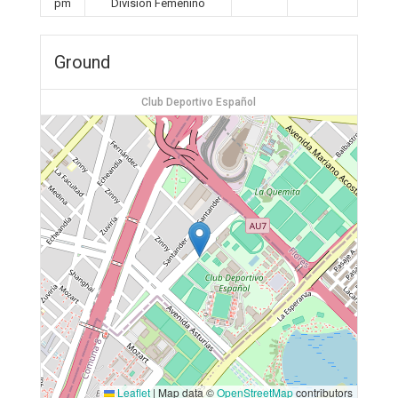
pm
Division Femenino
Ground
Club Deportivo Español
Leaflet
|
Map data ©
OpenStreetMap
contributors