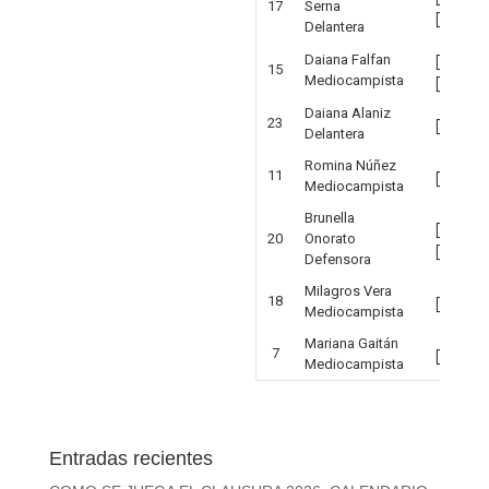
17
Serna
Delantera
Daiana Falfan
15
Mediocampista
Daiana Alaniz
23
Delantera
Romina Núñez
11
Mediocampista
Brunella
20
Onorato
Defensora
Milagros Vera
18
Mediocampista
Mariana Gaitán
7
Mediocampista
Entradas recientes