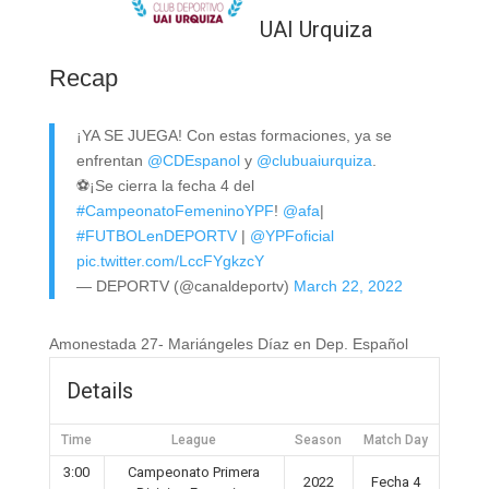
UAI Urquiza
Recap
¡YA SE JUEGA! Con estas formaciones, ya se
enfrentan
@CDEspanol
y
@clubuaiurquiza
.
⚽️¡Se cierra la fecha 4 del
#CampeonatoFemeninoYPF
!
@afa
|
#FUTBOLenDEPORTV
|
@YPFoficial
pic.twitter.com/LccFYgkzcY
— DEPORTV (@canaldeportv)
March 22, 2022
Amonestada 27- Mariángeles Díaz en Dep. Español
Details
Time
League
Season
Match Day
3:00
Campeonato Primera
2022
Fecha 4