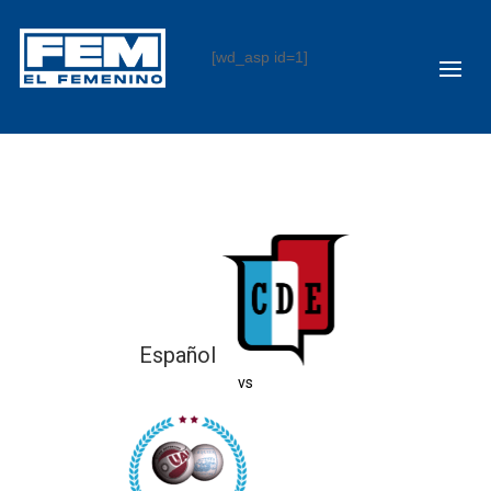
[wd_asp id=1]
Español
vs