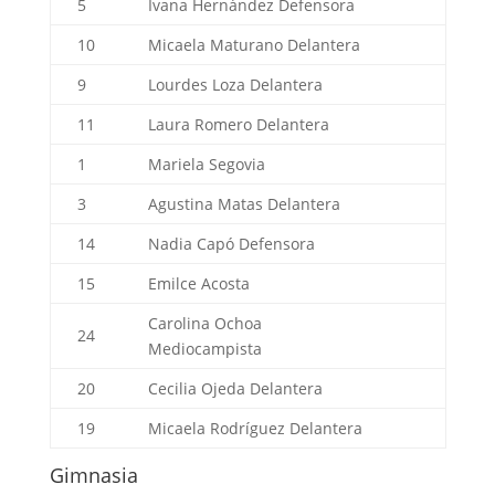
5
Ivana Hernández
Defensora
10
Micaela Maturano
Delantera
9
Lourdes Loza
Delantera
11
Laura Romero
Delantera
1
Mariela Segovia
3
Agustina Matas
Delantera
14
Nadia Capó
Defensora
15
Emilce Acosta
Carolina Ochoa
24
Mediocampista
20
Cecilia Ojeda
Delantera
19
Micaela Rodríguez
Delantera
Gimnasia