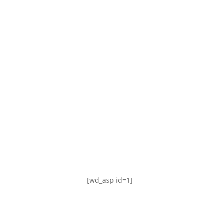
TABLA DE POSICIONES
FIXTURE
#AguanteFemenino
[wd_asp id=1]