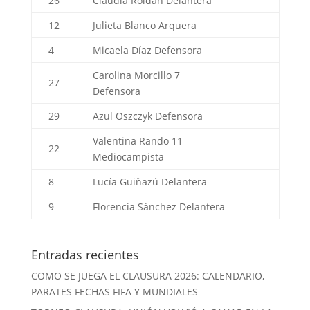
26
Claudia Roldán
Delantera
12
Julieta Blanco
Arquera
4
Micaela Díaz
Defensora
Carolina Morcillo
7
27
Defensora
29
Azul Oszczyk
Defensora
Valentina Rando
11
22
Mediocampista
8
Lucía Guiñazú
Delantera
9
Florencia Sánchez
Delantera
Entradas recientes
COMO SE JUEGA EL CLAUSURA 2026: CALENDARIO,
PARATES FECHAS FIFA Y MUNDIALES