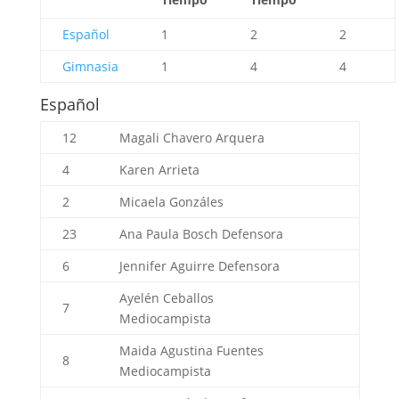
Español
1
2
2
Gimnasia
1
4
4
Español
12
Magali Chavero
Arquera
4
Karen Arrieta
2
Micaela Gonzáles
23
Ana Paula Bosch
Defensora
6
Jennifer Aguirre
Defensora
Ayelén Ceballos
7
Mediocampista
Maida Agustina Fuentes
8
Mediocampista