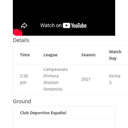
Details
Match
Time
League
Season
Day
Campeonato
2:30
Primera
Fecha
2021
pm
Division
3
Femenino
Ground
Club Deportivo Español