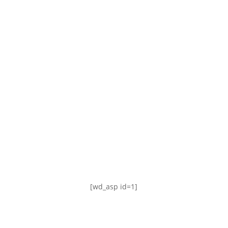
TABLA DE POSICIONES
FIXTURE
#AguanteFemenino
[wd_asp id=1]