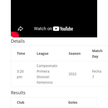
Details
Match
Time
League
Season
Day
Campeonato
3:20
Primera
Fecha
2022
pm
Division
7
Femenino
Results
Club
Goles